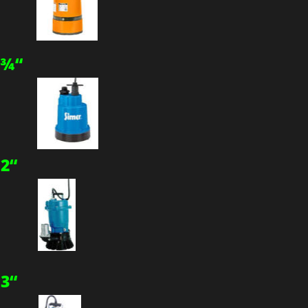
 ¾“
2“
3“