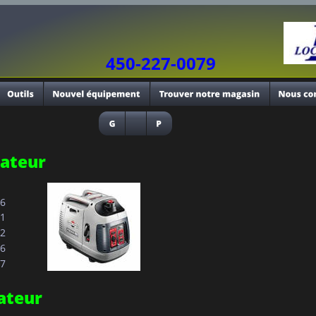
450-227-0079
lateur
36
81
72
26
77
ateur