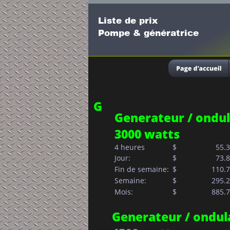
Liste de prix
Pompe & génératrice
G
Generateur / ondu
3000 watts
4 heures
$
  55.
Jour:            
$       
  73.
Fin de semaine:  
$     
110.
Semaine:         
$     
295.
Mois:            
$     
885.
Generateur / ondul