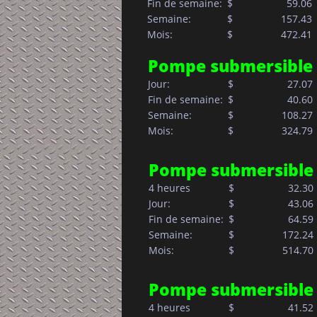
Fin de semaine:  
$     
  59.06
Semaine:         
$     
157.43
Mois:            
$     
472.41
Pompe submersible
Jour:            
$       
  27.07
Fin de semaine:  
$     
  40.60
Semaine:         
$     
108.27
Mois:            
$     
324.79
Pompe submersible 
4 heures
$
  32.30
Jour:            
$       
  43.06
Fin de semaine:  
$     
  64.59
Semaine:         
$     
172.24
Mois:            
$     
514.70
Pompe submersible 
4 heures
$
  41.52