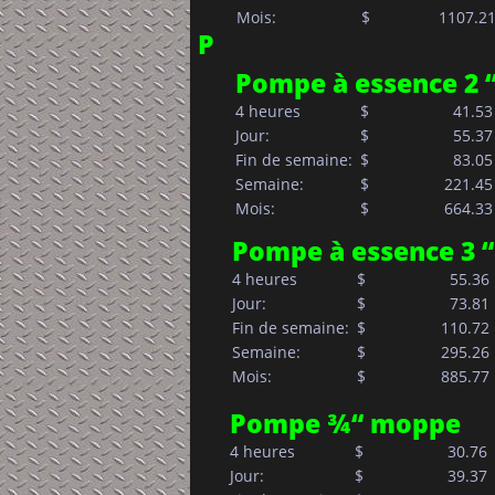
Mois:            
$     
        1107.2
P
Pompe à essence 2 
4 heures
$
  41.53
Jour:            
$       
  55.37
Fin de semaine:  
$     
  83.05
Semaine:         
$     
221.45
Mois:            
$     
664.33
Pompe à essence 3 “
4 heures
$
  55.36
Jour:            
$       
  73.81
Fin de semaine:  
$     
110.72
Semaine:         
$     
295.26
Mois:            
$     
885.77
Pompe ¾“ moppe
4 heures
$
  30.76
Jour:            
$       
  39.37