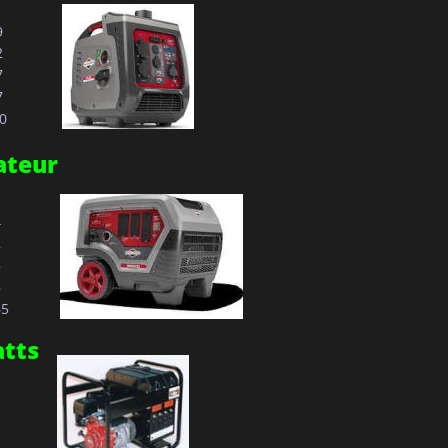
9
2
7
7
40
ateur
4
2
8
8
65
atts