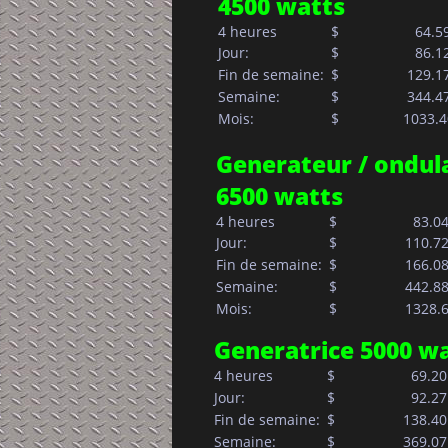
4500 watts
4 heures
$
  64.5
Jour:            
$       
  86.1
Fin de semaine:  
$     
129.1
Semaine:         
$     
344.4
Mois:            
$                1033.
Generateur / ondul
6500 watts
4 heures
$
  83.0
Jour:            
$       
110.7
Fin de semaine:  
$     
166.0
Semaine:         
$     
442.8
Mois:            
$                 1328.
Generatrice 5000 w
4 heures
$
  69.20
Jour:            
$       
  92.27
Fin de semaine:  
$     
138.40
Semaine:         
$     
369.07