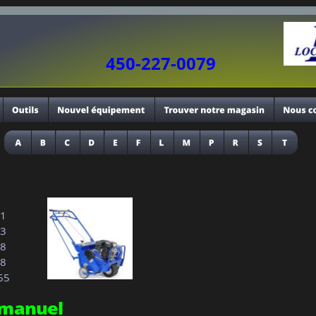
450-227-0079
61
73
08
88
.65
 manuel