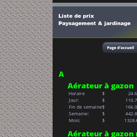
Liste de prix
Paysagement & jardinage
A
Aérateur à gazon 
Horaire
$
  24.
 Jour:            
$     
110.
 Fin de semaine:
$     
166.
 Semaine:         
$     
442.
 Mois:            
$   
        1328
Aérateur à gazon