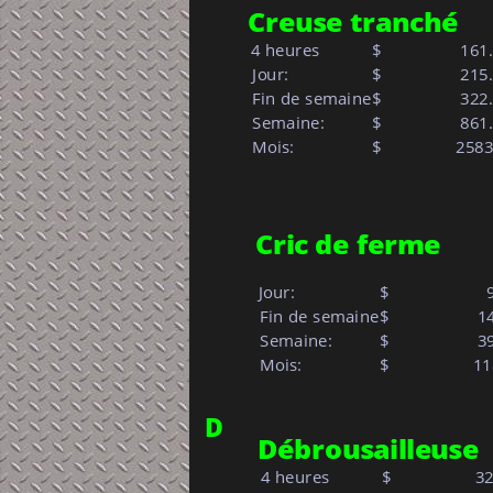
C
reuse tranché 
4 heures
$
 161
 Jour:            
$     
 215
 Fin de semaine
$
 322
 Semaine: 
$     
 861
 Mois:            
$   
         258
Cric de ferme
Jour:            
$     
    
 Fin de semaine
$
   1
 Semaine: 
$     
   3
 Mois:           
$   
           
D
Débrousailleuse
4 heures
$
  3