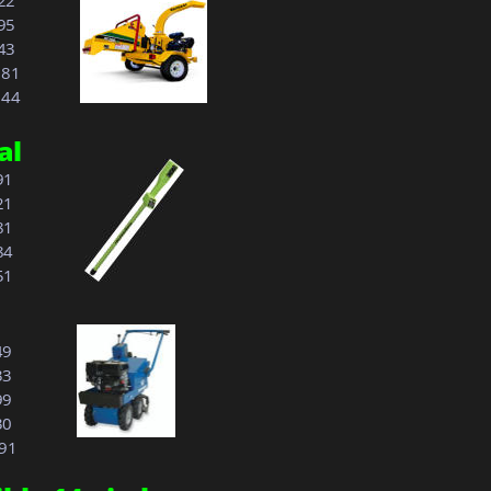
22
95
43
1.81
5.44
al
91
21
81
84
51
49
33
99
30
.91