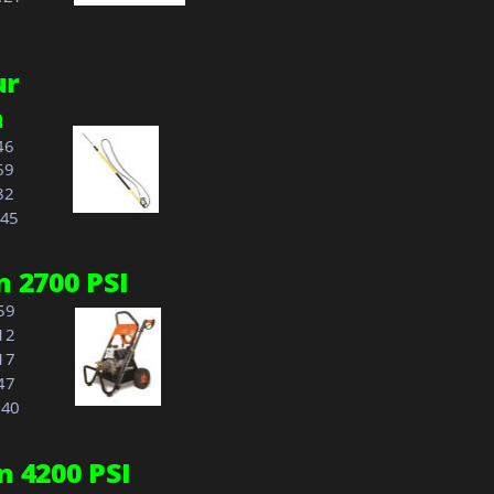
r 
 
46
69
82
1.45
 2700 PSI 
.59
.12
17
47
3.40
n 4200 PSI 