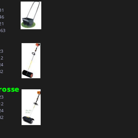
.31
.46
.21
7.63
23
12
24
82
rosse
23
12
24
82