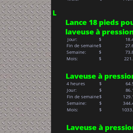
L
Lance 18 pieds pou
laveuse à pression
 Jour:            
$     
   18.
 Fin de semaine
$
   27.
 Semaine: 
$     
   73.
 Mois:            
$   
           22
Laveuse à pression
4 heures
$
   64
 Jour:            
$     
   86
 Fin de semaine
$
 129.
 Semaine: 
$     
 344.
 Mois:            
$   
         103
Laveuse à pressio