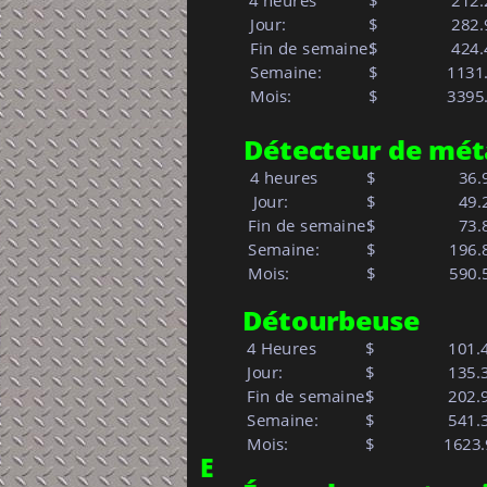
4 heures
$
212.
 Jour:            
$     
282.
 Fin de semaine:
$     
424.
 Semaine:         
$     
        113
 Mois:            
$   
        339
Détecteur de mét
4 heures
$     
  36.
  Jour:            
$     
  49.
 Fin de semaine:
$     
  73.
 Semaine:         
$   
196.
 Mois:            
$   
590.
Détourbeuse
 4 Heures
$
101.
 Jour:            
$     
135.
 Fin de semaine:
$     
202.
 Semaine:         
$     
541.
 Mois:            
$   
        1623
E