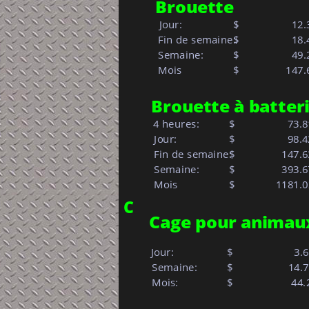
Brouette
Jour:            
$     
  12.
 Fin de semaine:
$     
  18.
 Semaine:         
$     
  49.
 Mois
$
147.
Brouette à batter
4 heures:
$
  73.8
 Jour:            
$     
  98.
 Fin de semaine:
$     
147.6
 Semaine:         
$     
393.6
 Mois
$
       1181.
C
Cage pour animau
Jour:            
$     
     3.
 Semaine: 
$     
   14.
 Mois:            
$ 
             44