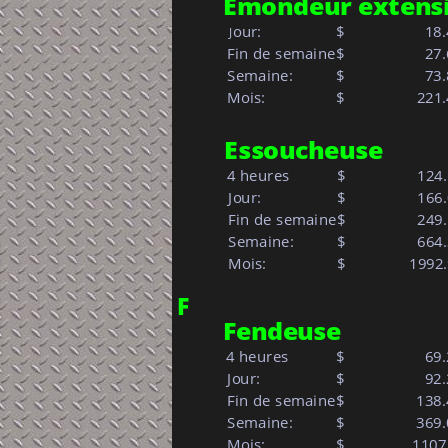
Émondeur extensi
our:            
$     
   18
  J
 Fin de semaine
$
   27
 Semaine: 
$     
   73
 Mois:            
$   
          221
Essoucheuse 
4 heures
$
 124
 Jour:            
$     
 166
 Fin de semaine
$
 249
 Semaine: 
$     
 664
 Mois:            
$   
        1992
F
Fendeuse 
4 heures
$
   69
 Jour:            
$     
   92
 Fin de semaine
$
 138
 Semaine: 
$     
 369
 Mois:            
$   
         110