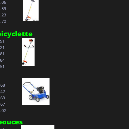
3.06
4.59
.23
.70
icyclette
.91
.21
.81
.84
.51
.68
.42
.63
.67
1.02
pouces