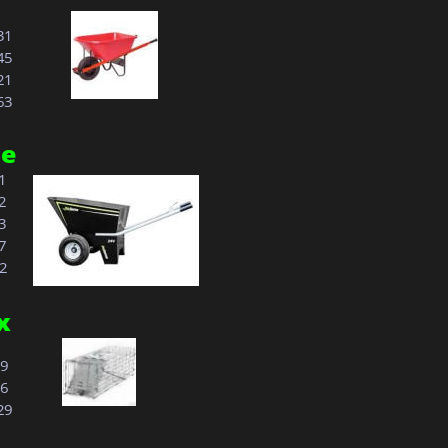
31
45
21
63
ie
1 
42
3
7
02
x
69
76
.29