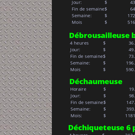
 Jour:            
$     
  4
 Fin de semaine:
$     
  6
 Semaine:         
$     
172
 Mois
$
516
Débrousailleuse b
4 heures
$
  36
 Jour:            
$     
  49
 Fin de semaine:
$     
  73
 Semaine:         
$     
196
 Mois
$
590
Déchaumeuse
Horaire
$
  19
 Jour:            
$     
  98
 Fin de semaine:
$     
147
 Semaine:         
$     
393
 Mois:            
$
        118
Déchiqueteuse 6 