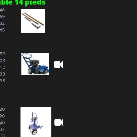
ble 14 pieds
.46
.69
.82
.45
.56
.08
.12
.33
.98
.20
.26
.40
.07
7.21