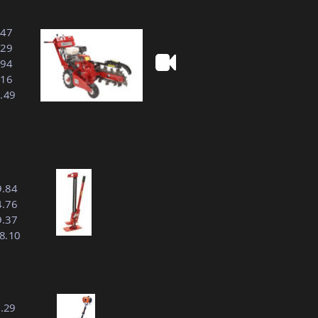
.47
.29
.94
.16
3.49
 9.84
4.76
9.37
118.10
2.29