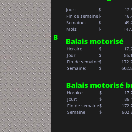
Jour:            
$     
   12
 Fin de semaine:
$     
   18
 Semaine:         
$     
   49
 Mois:            
$   
           14
B
Balais motorisé
Horaire
$
  17.
 Jour:           
$     
  86.
 Fin de semaine:
$     
172.
 Semaine:         
$     
602.
Balais motorisé b
Horaire
$
  17.
 Jour:           
$     
  86.
 Fin de semaine:
$     
172.
 Semaine:         
$     
602.